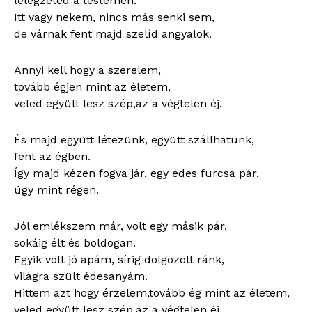
lélegzeted a testemen.
Itt vagy nekem, nincs más senki sem,
de várnak fent majd szelíd angyalok.
Annyi kell hogy a szerelem,
tovább égjen mint az életem,
veled együtt lesz szép,az a végtelen éj.
És majd együtt létezünk, együtt szállhatunk,
fent az égben.
Így majd kézen fogva jár, egy édes furcsa pár,
úgy mint régen.
Jól emlékszem már, volt egy másik pár,
sokáig élt és boldogan.
Egyik volt jó apám, sírig dolgozott ránk,
világra szült édesanyám.
Hittem azt hogy érzelem,tovább ég mint az életem,
veled együtt lesz szép,az a végtelen éj.