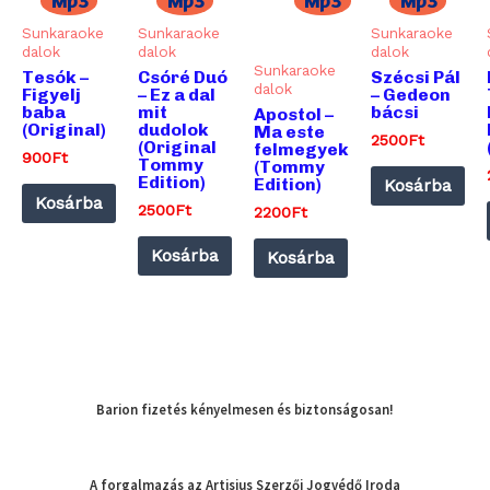
Mp3
Mp3
Mp3
Mp3
Sunkaraoke
Sunkaraoke
Sunkaraoke
dalok
dalok
dalok
Sunkaraoke
Tesók –
Csóré Duó
Szécsi Pál
dalok
Figyelj
– Ez a dal
– Gedeon
baba
mit
bácsi
Apostol –
(Original)
dudolok
Ma este
2500
Ft
(Original
felmegyek
900
Ft
Tommy
(Tommy
Edition)
Edition)
Kosárba
Kosárba
2500
Ft
2200
Ft
Kosárba
Kosárba
Barion fizetés kényelmesen és biztonságosan!
A forgalmazás az Artisjus Szerzői Jogvédő Iroda