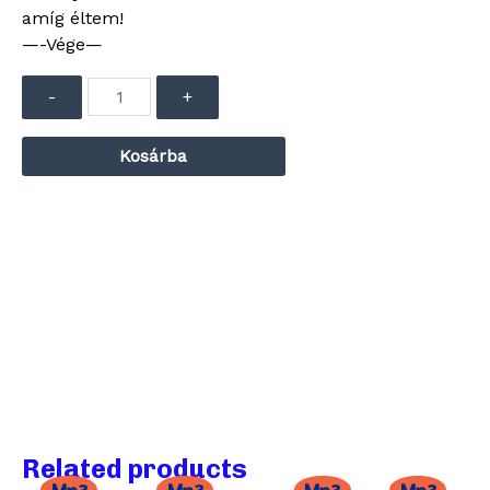
amíg éltem!
—-Vége—
-
+
Kosárba
Related products