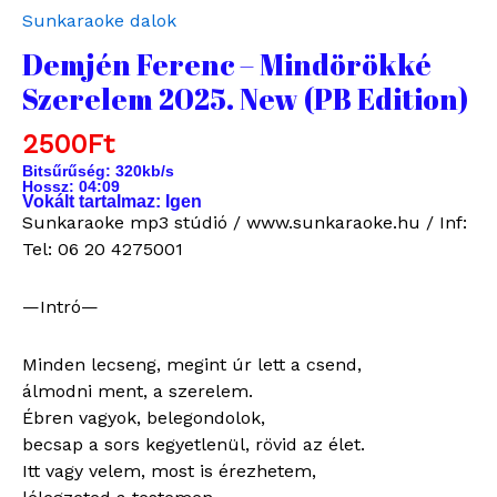
Sunkaraoke dalok
szerelem
2025.
Demjén Ferenc – Mindörökké
New
Szerelem 2025. New (PB Edition)
(PB
Edition)
2500
Ft
quantity
Bitsűrűség: 320
kb/s
Hossz:
04:09
Vokált tartalmaz: Igen
Sunkaraoke mp3 stúdió / www.sunkaraoke.hu / Inf:
Tel: 06 20 4275001
—Intró—
Minden lecseng, megint úr lett a csend,
álmodni ment, a szerelem.
Ébren vagyok, belegondolok,
becsap a sors kegyetlenül, rövid az élet.
Itt vagy velem, most is érezhetem,