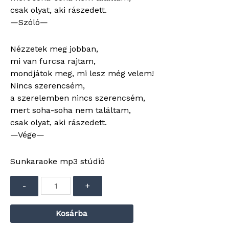
csak olyat, aki rászedett.
—Szóló—
Nézzetek meg jobban,
mi van furcsa rajtam,
mondjátok meg, mi lesz még velem!
Nincs szerencsém,
a szerelemben nincs szerencsém,
mert soha-soha nem találtam,
csak olyat, aki rászedett.
—Vége—
Sunkaraoke mp3 stúdió
Audió
-
+
lejátszó
Kosárba