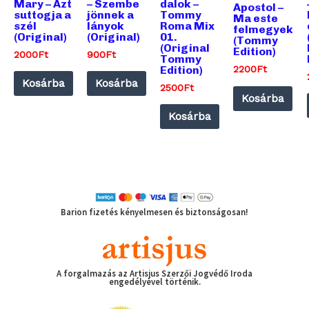
lejátszó
lejátszó
lejátszó
Mary – Azt
– Szembe
dalok –
Audió
Apostol –
suttogja a
jönnek a
Tommy
lejátszó
Ma este
szél
lányok
Roma Mix
felmegyek
(Original)
(Original)
01.
(Tommy
(Original
Edition)
2000
Ft
900
Ft
Tommy
Edition)
2200
Ft
Kosárba
Kosárba
2500
Ft
Kosárba
Kosárba
Barion fizetés kényelmesen és biztonságosan!
A forgalmazás az Artisjus Szerzői Jogvédő Iroda
engedélyével történik.