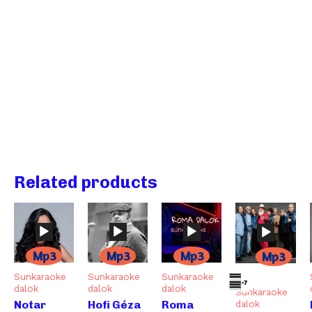
Related products
Mp3
Mp3
Mp3
Mp3
Sunkaraoke
Sunkaraoke
Sunkaraoke
dalok
dalok
dalok
Sunkaraoke
Audió
Audió
Audió
dalok
Notar
Hofi Géza
Roma