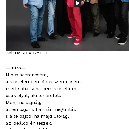
(Original Tommy Edition)
quantity
2000
Ft
Bitsűrűség: 320kb/s
Hossz: 04:44
Vokált tartalmaz: Nem
Sunkaraoke mp3 stúdió / www.sunkaraoke.hu / Inf:
Tel: 06 20 4275001
—Intró—
Nincs szerencsém,
a szerelemben nincs szerencsém,
mert soha-soha nem szerettem,
csak olyat, aki tönkretett.
Menj, ne sajnálj,
az én bajom, ha már meguntál,
s a te bajod, ha majd utólag,
az ideálod én leszek.