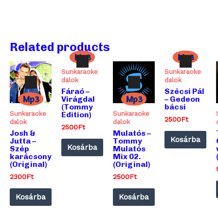
Related products
Mp3
Mp3
Sunkaraoke
Sunkaraoke
dalok
dalok
Audió
Audió
Fáraó –
Szécsi Pál
Mp3
Mp3
lejátszó
lejátszó
Virágdal
– Gedeon
(Tommy
bácsi
Sunkaraoke
Sunkaraoke
Edition)
2500
Ft
dalok
dalok
2500
Ft
Audió
Audió
Josh &
Mulatós –
Kosárba
lejátszó
lejátszó
Jutta –
Tommy
Kosárba
Szép
Mulatós
karácsony
Mix 02.
(Original)
(Original)
2300
Ft
2500
Ft
Kosárba
Kosárba