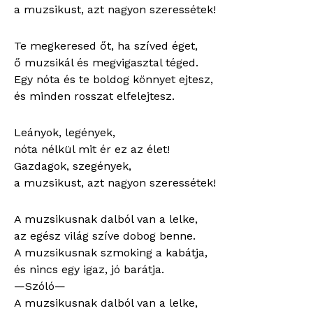
a muzsikust, azt nagyon szeressétek!
Te megkeresed őt, ha szíved éget,
ő muzsikál és megvigasztal téged.
Egy nóta és te boldog könnyet ejtesz,
és minden rosszat elfelejtesz.
Leányok, legények,
nóta nélkül mit ér ez az élet!
Gazdagok, szegények,
a muzsikust, azt nagyon szeressétek!
A muzsikusnak dalból van a lelke,
az egész világ szíve dobog benne.
A muzsikusnak szmoking a kabátja,
és nincs egy igaz, jó barátja.
—Szóló—
A muzsikusnak dalból van a lelke,