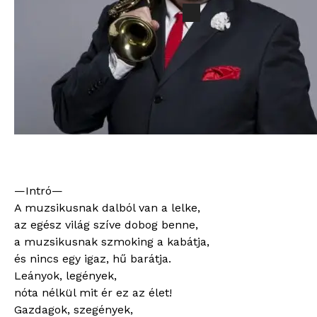
Dalból Van A Lelke
a
lelke
1100
Ft
quantity
Bitsűrűség:
196kb/s
Hossz:
04:09
Vokált tartalmaz:
Nem
—Intró—
A muzsikusnak dalból van a lelke,
az egész világ szíve dobog benne,
a muzsikusnak szmoking a kabátja,
és nincs egy igaz, hű barátja.
Leányok, legények,
nóta nélkül mit ér ez az élet!
Gazdagok, szegények,