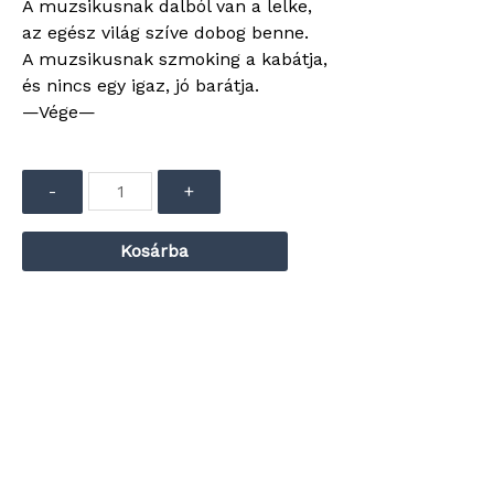
A muzsikusnak dalból van a lelke,
az egész világ szíve dobog benne.
A muzsikusnak szmoking a kabátja,
és nincs egy igaz, jó barátja.
—Vége—
Audió
lejátszó
-
+
Kosárba