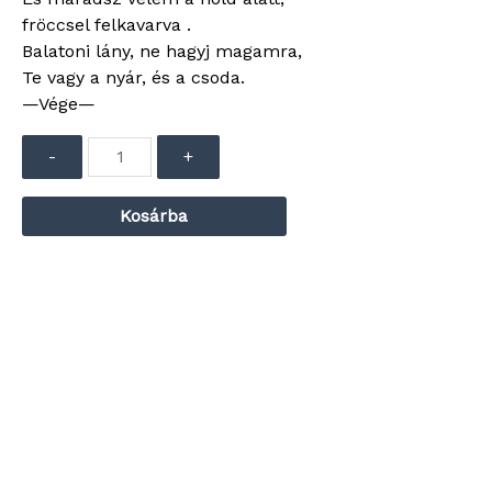
fröccsel felkavarva .
Balatoni lány, ne hagyj magamra,
Te vagy a nyár, és a csoda.
—Vége—
Audió
-
+
lejátszó
Kosárba