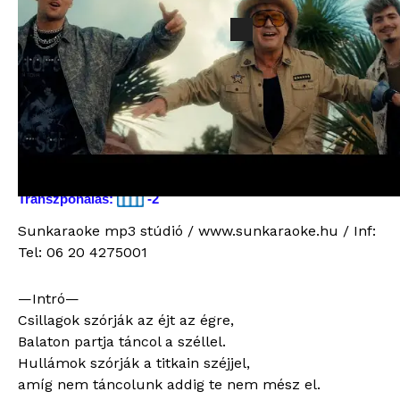
Szikora Róbert & Valmar –
2025.
Balatoni Nyár 2025. New (PB
New
Edition)
(PB
Edition)
2500
Ft
quantity
Bitsűrűség: 320kb/s
Hossz: 03:31
Vokált tartalmaz: Nem
Transzponálás:
-2
Sunkaraoke mp3 stúdió / www.sunkaraoke.hu / Inf:
Tel: 06 20 4275001
—Intró—
Csillagok szórják az éjt az égre,
Balaton partja táncol a széllel.
Hullámok szórják a titkain széjjel,
amíg nem táncolunk addig te nem mész el.