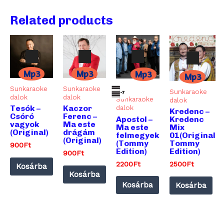
Related products
Mp3
Mp3
Mp3
Mp3
Sunkaraoke
Sunkaraoke
Sunkaraoke
dalok
dalok
Sunkaraoke
dalok
Audió
Audió
dalok
Tesók –
Kaczor
Audió
Kredenc –
lejátszó
lejátszó
Csóró
Ferenc –
Audió
lejátszó
Apostol –
Kredenc
vagyok
Ma este
lejátszó
Ma este
Mix
(Original)
drágám
felmegyek
01(Original
(Original)
(Tommy
Tommy
900
Ft
Edition)
Edition)
900
Ft
2200
Ft
2500
Ft
Kosárba
Kosárba
Kosárba
Kosárba