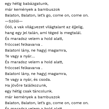
egy hétig babázgatunk,
már kemények a bambuszok
Balaton, Balaton, let’s go, come on, come on.
—Szóló—
Óóó, a vak világ,vezet világtalant az éjjelig,
hang egy jel talán, ami téged is megtalál.
És maradsz velem a hold alatt,
fröccsel felkavarva .
Balatoni lány, ne hagyj magamra,
Te vagy a nyár…
És maradsz velem a hold alatt,
fröccsel felkavarva .
Balatoni lány, ne hagyj magamra,
Te vagy a nyár, és csoda.
Ha jövőre találkozunk,
egy hétig csak táncolunk.
már kemények a bambuszok
Balaton, Balaton, let’s go, come on, come on.
És maradsz velem a hold alatt,