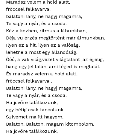
Maradsz velem a hold alatt,
fröccsel felkavarva,
balatoni lány, ne hagyj magamra,
Te vagy a nyár, és a csoda.
Kéz a kézben, ritmus a lábunkban,
Déja vu érzés megtörtént már álmunkban.
Ilyen ez a hit, ilyen ez a valóság,
lehetne a most egy állandóság.
Óóó, a vak világ,vezet világtalant ,az éjjelig,
hang egy jel talán, ami téged is megtalál.
És maradsz velem a hold alatt,
fröccsel felkavarva .
Balatoni lány, ne hagyj magamra,
Te vagy a nyár, és a csoda.
Ha jövőre találkozunk,
egy hétig csak táncolunk.
Szívemet ma itt hagyom,
Balaton, Balaton, magam kitombolom.
Ha jövőre találkozunk,