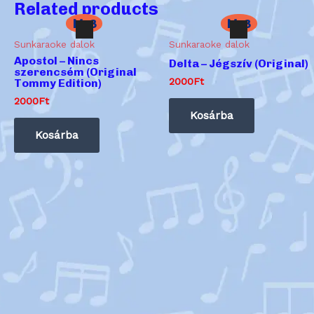
Related products
Mp3
Mp3
Sunkaraoke dalok
Sunkaraoke dalok
Audió
Apostol – Nincs
Audió
Delta – Jégszív (Original)
lejátszó
szerencsém (Original
lejátszó
2000
Ft
Tommy Edition)
2000
Ft
Kosárba
Kosárba