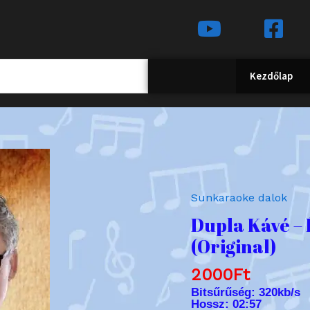
Kezdőlap
Dupla
Kávé
-
Sunkaraoke dalok
Én
Dupla Kávé –
már
veled
(Original)
nem
2000
Ft
lehetek
boldog
Bitsűrűség: 320
kb/s
Hossz:
02:57
(Original)