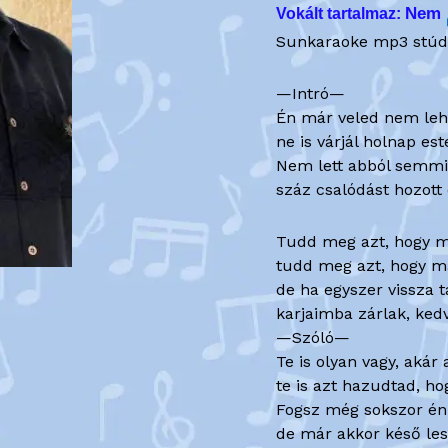
Nem
Vokált tartalmaz:
quantity
Sunkaraoke mp3 stúdi
—Intró—
Én már veled nem leh
ne is várjál holnap es
Nem lett abból semmi
száz csalódást hozott 
Tudd meg azt, hogy má
tudd meg azt, hogy m
de ha egyszer vissza ta
karjaimba zárlak, ke
—Szóló—
Te is olyan vagy, akár 
te is azt hazudtad, ho
Fogsz még sokszor én
de már akkor késő les