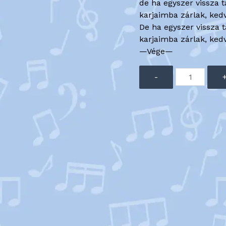
de ha egyszer vissza ta
karjaimba zárlak, ke
De ha egyszer vissza ta
karjaimba zárlak, ke
—Vége—
Audió
-
lejátszó