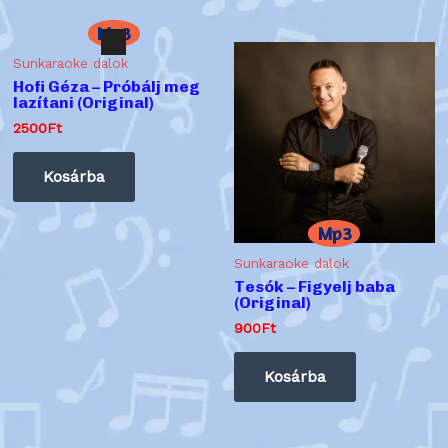
Mp3
Sunkaraoke dalok
Audió
Hofi Géza – Próbálj meg
lejátszó
lazítani (Original)
2500
Ft
Kosárba
Mp3
Sunkaraoke dalok
Audió
Tesók – Figyelj baba
lejátszó
(Original)
900
Ft
Kosárba