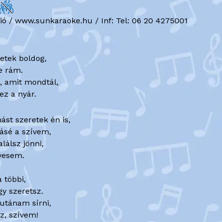
ó / www.sunkaraoke.hu / Inf: Tel: 06 20 4275001
etek boldog,
te rám.
, amit mondtál,
ez a nyár.
st szeretek én is,
ásé a szívem,
lálsz jönni,
dvesem.
a többi,
gy szeretsz.
utánam sírni,
z, szívem!