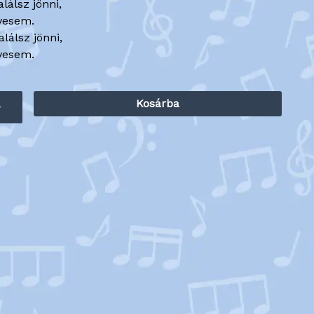
lálsz jönni,
dvesem.
lálsz jönni,
dvesem.
Kosárba
+