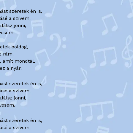
st szeretek én is,
ásé a szívem,
lálsz jönni,
dvesem.
etek boldog,
te rám.
, amit mondtál,
ez a nyár.
st szeretek én is,
ásé a szívem,
lálsz jönni,
dvesem.
st szeretek én is,
ásé a szívem,