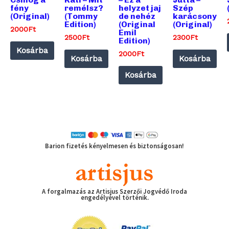
remélsz?
fény
helyzet jaj
Szép
(Tommy
(Original)
de nehéz
karácsony
Edition)
(Original
(Original)
2000
Ft
Emil
2500
Ft
2300
Ft
Edition)
Kosárba
2000
Ft
Kosárba
Kosárba
Kosárba
Barion fizetés kényelmesen és biztonságosan!
A forgalmazás az Artisjus Szerzői Jogvédő Iroda
engedélyével történik.