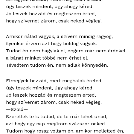
úgy teszek mindent, úgy ahogy kéred.
Jó leszek hozzád és megteszem érted,
hogy szívemet zárom, csak neked végleg.
Amikor nálad vagyok, a szívem mindig ragyog,
ilyenkor érzem azt hogy boldog vagyok.
Tudod én nem hagylak el, engem már nem érdekel,
a bánat minket többé nem érhet el.
Tévedtem tudom én, nem adlak könnyedén.
Elmegyek hozzád, mert meghalok éreted,
úgy teszek mindent, úgy ahogy kéred.
Jó leszek hozzád és megteszem érted,
hogy szívemet zárom, csak neked végleg.
—Szóló—
Szeretlek te is tudod, de te már lehet unod,
azt hogy egy nap megírom százszor neked.
Tudom hogy rossz voltam én, amikor melletted én,