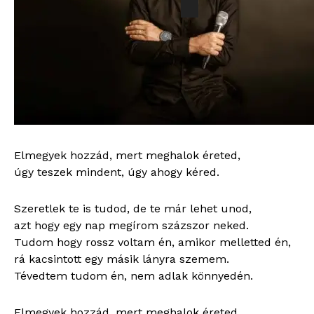
(Original)
2500
Ft
Bitsűrűség: 320 kb/s
Hossz: 03:25
Vokált tartalmaz: Nem
Sunkaraoke mp3 stúdió / www.sunkaraoke.hu / Inf:
Tel: 06 20 4275001
Elmegyek hozzád, mert meghalok éreted,
úgy teszek mindent, úgy ahogy kéred.
Szeretlek te is tudod, de te már lehet unod,
azt hogy egy nap megírom százszor neked.
Tudom hogy rossz voltam én, amikor melletted én,
rá kacsintott egy másik lányra szemem.
Tévedtem tudom én, nem adlak könnyedén.
Elmegyek hozzád, mert meghalok éreted,