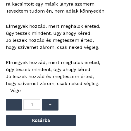
rá kacsintott egy másik lányra szemem.
Tévedtem tudom én, nem adlak könnyedén.
Elmegyek hozzád, mert meghalok éreted,
úgy teszek mindent, úgy ahogy kéred.
Jó leszek hozzád és megteszem érted,
hogy szívemet zárom, csak neked végleg.
Elmegyek hozzád, mert meghalok éreted,
úgy teszek mindent, úgy ahogy kéred.
Jó leszek hozzád és megteszem érted,
hogy szívemet zárom, csak neked végleg.
—Vége—
Audió
-
+
lejátszó
Kosárba