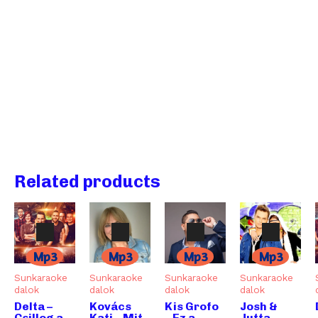
Related products
Mp3
Mp3
Mp3
Mp3
Sunkaraoke
Sunkaraoke
Sunkaraoke
Sunkaraoke
dalok
dalok
dalok
dalok
Audió
Audió
Audió
Audió
Kovács
Delta –
Kis Grofo
Josh &
lejátszó
lejátszó
lejátszó
lejátszó
Kati – Mit
Csillog a
– Ez a
Jutta –