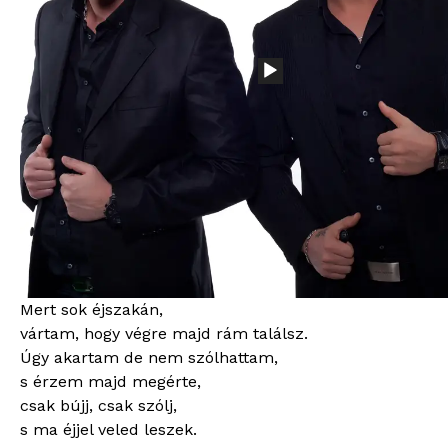
(Original)
2500
Ft
Bitsűrűség: 320kb/s
Hossz: 03:26
Vokált tartalmaz: Nem
Sunkaraoke mp3 stúdió / www.sunkaraoke.hu / Inf:
Tel: 06 20 4275001
—Intró—
Egy szemvillanás,
megbabonázott, egy új varázs.
Mert sok éjszakán,
vártam, hogy végre majd rám találsz.
Úgy akartam de nem szólhattam,
s érzem majd megérte,
csak bújj, csak szólj,
s ma éjjel veled leszek.