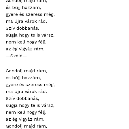
Gondolj majd rám,
és bújj hozzám,
gyere és szeress még,
ma újra várok rád.
Szív dobbanás,
súgja hogy te is vársz,
nem kell hogy félj,
az ég vigyáz rám.
—Szóló—
Gondolj majd rám,
és bújj hozzám,
gyere és szeress még,
ma újra várok rád.
Szív dobbanás,
súgja hogy te is vársz,
nem kell hogy félj,
az ég vigyáz rám.
Gondolj majd rám,