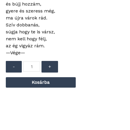
és bújj hozzám,
gyere és szeress még,
ma újra várok rád.
Szív dobbanás,
súgja hogy te is vársz,
nem kell hogy félj,
az ég vigyáz rám.
—Vége—
Audió
-
+
lejátszó
Kosárba