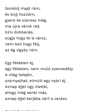
Gondolj majd rám,
és bújj hozzám,
gyere és szeress még,
ma újra várok rád.
Szív dobbanás,
súgja hogy te is vársz,
nem kell hogy félj,
az ég vigyáz rám.
Egy féktelen éj,
egy féktelen, nem múló szenvedély.
A világ tetején,
szárnyalhat, elmúlt egy nyári éj.
Aznap éjjel úgy öleltél,
ahogy még senki más,
aznap éjjel karjába zárt a varázs.