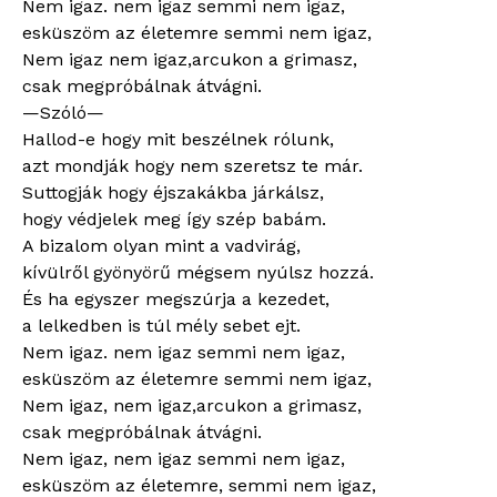
Nem igaz. nem igaz semmi nem igaz,
esküszöm az életemre semmi nem igaz,
Nem igaz nem igaz,arcukon a grimasz,
csak megpróbálnak átvágni.
—Szóló—
Hallod-e hogy mit beszélnek rólunk,
azt mondják hogy nem szeretsz te már.
Suttogják hogy éjszakákba járkálsz,
hogy védjelek meg így szép babám.
A bizalom olyan mint a vadvirág,
kívülről gyönyörű mégsem nyúlsz hozzá.
És ha egyszer megszúrja a kezedet,
a lelkedben is túl mély sebet ejt.
Nem igaz. nem igaz semmi nem igaz,
esküszöm az életemre semmi nem igaz,
Nem igaz, nem igaz,arcukon a grimasz,
csak megpróbálnak átvágni.
Nem igaz, nem igaz semmi nem igaz,
esküszöm az életemre, semmi nem igaz,