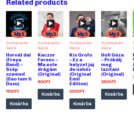
Related products
Mp3
Mp3
Mp3
Mp3
Sunkaraoke
Sunkaraoke
Sunkaraoke
Sunkaraoke
dalok
dalok
dalok
dalok
Audió
Audió
Audió
Audió
Horvát dal
Kaczor
Kis Grofo
Hofi Géza
lejátszó
lejátszó
lejátszó
lejátszó
(Freya
Ferenc –
– Ez a
– Próbálj
Band) –
Ma este
helyzet jaj
meg
Szép
drágám
de nehéz
lazítani
szemed
(Original)
(Original
(Original)
(Dao tam ti
Emil
900
Ft
2500
Ft
Dusu)
Edition)
1100
Ft
2000
Ft
Kosárba
Kosárba
Kosárba
Kosárba