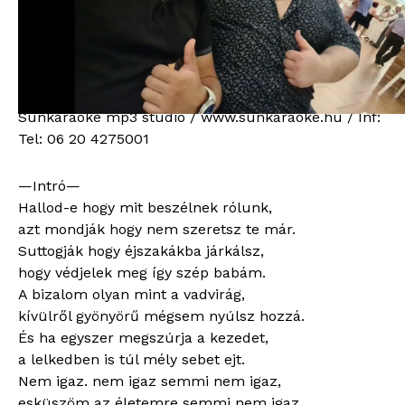
Igaz 2025. NEW ( PB Edition)
nem
igaz
2500
Ft
2025.
Bitsűrűség: 320kb/s
NEW
Hossza: 03:31
Vokál: Nem
(
Sunkaraoke mp3 stúdió / www.sunkaraoke.hu / Inf:
PB
Tel: 06 20 4275001
Edition)
quantity
—Intró—
Hallod-e hogy mit beszélnek rólunk,
azt mondják hogy nem szeretsz te már.
Suttogják hogy éjszakákba járkálsz,
hogy védjelek meg így szép babám.
A bizalom olyan mint a vadvirág,
kívülről gyönyörű mégsem nyúlsz hozzá.
És ha egyszer megszúrja a kezedet,
a lelkedben is túl mély sebet ejt.
Nem igaz. nem igaz semmi nem igaz,
esküszöm az életemre semmi nem igaz,