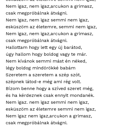
Nem igaz, nem igaz,arcukon a grimasz,
csak megpróbálnak átvágni.
Nem igaz, nem igaz semmi nem igaz,
esküszöm az életemre, semmi nem igaz,
Nem igaz, nem igaz,arcukon a grimasz,
csak megpróbálnak átvágni.
Hallottam hogy lett egy új barátod,
úgy hallom hogy boldog vagy te már.
Nem kívánok semmi mást én néked,
légy boldog mindörökké babám
Szeretem a szeretem a szép szót,
szépnek látod-e még ami rég volt.
Bízom benne hogy a szíved szeret még,
és ha kérdeznek csak ennyit mondanék.
Nem igaz. nem igaz semmi nem igaz,
esküszöm az életemre semmi nem igaz,
Nem igaz nem igaz,arcukon a grimasz,
csak megpróbálnak átvágni.