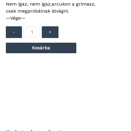
Nem igaz, nem igaz,arcukon a grimasz,
csak megpróbálnak átvágni.
—Vége—
Audió
-
+
lejátszó
Kosárba