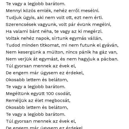
Te vagy a legjobb barátom.
Mennyi közös emlék, nehéz erről mesélni.
Tudjuk úgyis, aki nem volt ott, ezt nem érti.
Szerencsések vagyunk, volt pár évünk megélni,
Ha valami bánt néha, te vagy az ki megérzi.
Voltak nehéz napok, sírtunk egymás vállán,
Tudod minden titkomat, mi nem futunk el gyáván,
Nem kesergünk a múlton, nincs pánik ha gáz van,
Nem verjük át egymást, és nem hagyjuk a pácban.
Túl gyorsan mennek az évek el,
De engem már úgysem ez érdekel,
Okosabb lettem és belátom,
Te vagy a legjobb barátom.
Megéltünk együtt 100 csodát,
Reméljük az élet megbocsát,
Okosabb lettem és belátom,
Te vagy a legjobb barátom.
Túl gyorsan mennek az évek el,
De engem már úgysem ez érdekel,