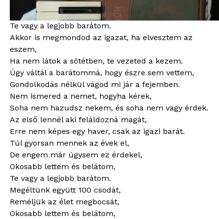
Reméljük az élet megbocsát,
Okosabb lettem és belátom,
Te vagy a legjobb barátom.
Akkor is megmondod az igazat, ha elvesztem az
eszem,
Ha nem látok a sötétben, te vezeted a kezem.
Úgy váltál a barátommá, hogy észre sem vettem,
Gondolkodás nélkül vágod mi jár a fejemben.
Nem ismered a nemet, hogyha kérek,
Soha nem hazudsz nekem, és soha nem vagy érdek.
Az első lennél aki feláldozná magát,
Erre nem képes egy haver, csak az igazi barát.
Túl gyorsan mennek az évek el,
De engem már úgysem ez érdekel,
Okosabb lettem és belátom,
Te vagy a legjobb barátom.
Megéltünk együtt 100 csodát,
Reméljük az élet megbocsát,
Okosabb lettem és belátom,