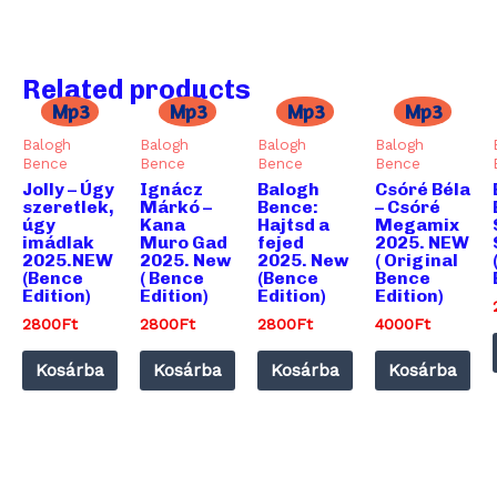
Related products
Mp3
Mp3
Mp3
Mp3
Balogh
Balogh
Balogh
Balogh
Bence
Bence
Bence
Bence
Jolly – Úgy
Ignácz
Balogh
Csóré Béla
szeretlek,
Márkó –
Bence:
– Csóré
úgy
Kana
Hajtsd a
Megamix
imádlak
Muro Gad
fejed
2025. NEW
2025.NEW
2025. New
2025. New
( Original
(Bence
( Bence
(Bence
Bence
Edition)
Edition)
Edition)
Edition)
2800
Ft
2800
Ft
2800
Ft
4000
Ft
Kosárba
Kosárba
Kosárba
Kosárba