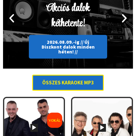
Akciós dalok
Previous
Ne
kéthetente!
2026.08.09.-ig // Új
Diszkont dalok minden
héten! //
ÖSSZES KARAOKE MP3
VOKÁL