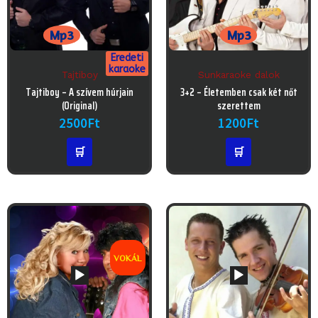
Mp3
Mp3
Eredeti
karaoke
Tajtiboy
Sunkaraoke dalok
Audió
Audió
Tajtiboy – A szívem húrjain
3+2 – Életemben csak két nőt
lejátszó
lejátszó
(Original)
szerettem
2500
Ft
1200
Ft
🛒
🛒
VOKÁL