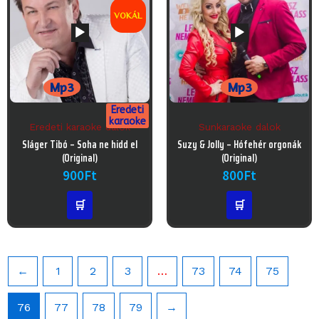
VOKÁL
Mp3
Mp3
Eredeti
karaoke
Eredeti karaoke dalok
Sunkaraoke dalok
Audió
Audió
Sláger Tibó – Soha ne hidd el
Suzy & Jolly – Hófehér orgonák
lejátszó
lejátszó
(Original)
(Original)
900
Ft
800
Ft
🛒
🛒
←
1
2
3
…
73
74
75
76
77
78
79
→