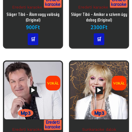
karaoke
karaoke
Eredeti karaoke dalok
Eredeti karaoke dalok
Audió
Audió
Sláger Tibó – Álom vagy valóság
Sláger Tibó – Amikor a szívem úgy
lejátszó
lejátszó
(Original)
dobog (Original)
900
Ft
2300
Ft
🛒
🛒
VOKÁL
VOKÁL
Mp3
Mp3
Eredeti
karaoke
Eredeti karaoke dalok
Sunkaraoke dalok