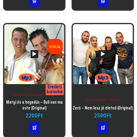
🛒
🛒
VOKÁL
Mp3
Mp3
Eredeti
karaoke
Eredeti karaoke dalok
Sunkaraoke dalok
Audió
Matyi és a hegedűs – Buli van ma
lejátszó
Audió
este (Original)
Zeró – Nem lesz jó életed (Original)
lejátszó
2200
Ft
2500
Ft
🛒
🛒