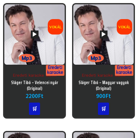
VOKÁL
VOKÁL
Mp3
Mp3
Eredeti
Eredeti
karaoke
karaoke
Eredeti karaoke dalok
Eredeti karaoke dalok
Audió
Audió
Sláger Tibó – Velencei nyár
Sláger Tibó – Magyar vagyok
lejátszó
lejátszó
(Original)
(Original)
2200
Ft
900
Ft
🛒
🛒