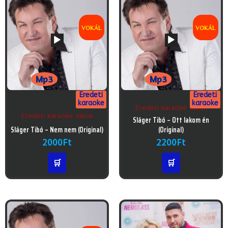
VOKÁL
VOKÁL
Mp3
Mp3
Eredeti
Eredeti
karaoke
karaoke
Eredeti karaoke dalok
Eredeti karaoke dalok
Audió
Sláger Tibó – Ott lakom én
Audió
lejátszó
Sláger Tibó – Nem nem (Original)
(Original)
lejátszó
2000
Ft
2200
Ft
🛒
🛒