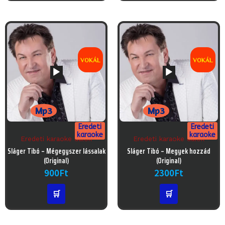
VOKÁL
VOKÁL
Mp3
Mp3
Eredeti
Eredeti
karaoke
karaoke
Eredeti karaoke dalok
Eredeti karaoke dalok
Audió
Audió
Sláger Tibó – Mégegyszer lássalak
Sláger Tibó – Megyek hozzád
lejátszó
lejátszó
(Original)
(Original)
900
Ft
2300
Ft
🛒
🛒