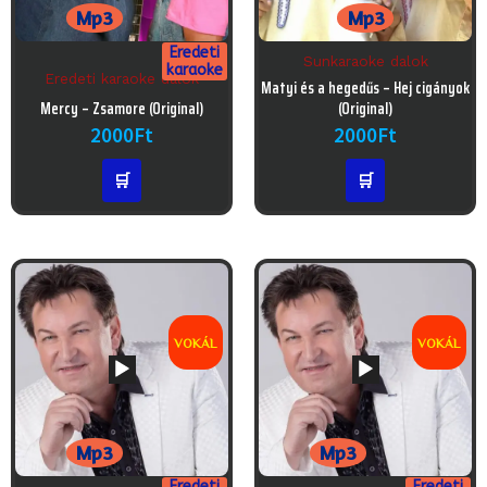
Mp3
Mp3
Eredeti
Sunkaraoke dalok
karaoke
Eredeti karaoke dalok
Audió
Matyi és a hegedűs – Hej cigányok
Audió
lejátszó
Mercy – Zsamore (Original)
(Original)
lejátszó
2000
Ft
2000
Ft
🛒
🛒
VOKÁL
VOKÁL
Mp3
Mp3
Eredeti
Eredeti