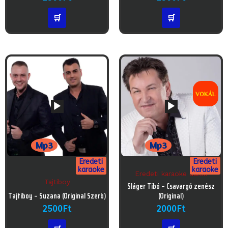
🛒
🛒
VOKÁL
Mp3
Mp3
Eredeti
Eredeti
karaoke
karaoke
Eredeti karaoke dalok
Tajtiboy
Audió
Sláger Tibó – Csavargó zenész
Audió
lejátszó
Tajtiboy – Suzana (Original Szerb)
(Original)
lejátszó
2500
Ft
2000
Ft