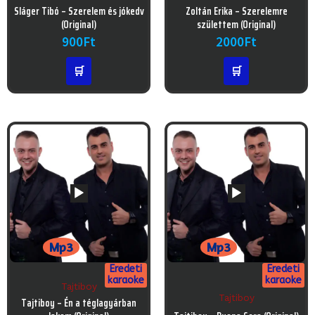
Audió
Audió
Sláger Tibó – Szerelem és jókedv
Zoltán Erika – Szerelemre
lejátszó
lejátszó
(Original)
születtem (Original)
900
Ft
2000
Ft
🛒
🛒
Mp3
Mp3
Eredeti
Eredeti
karaoke
karaoke
Tajtiboy
Tajtiboy
Audió
Tajtiboy – Én a téglagyárban